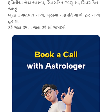
દ્વિતીયા બેય સ્વરૂપ, શિવશક્તિ જાણું મા, શિવશક્તિ
જાણું
બ્રહ્મા ગણપતિ ગાએ, બ્રહ્મા ગણપતિ ગાએ, હર ગાએ
હર મા
ૐ જય ૐ … જય ૐ માઁ જગદંબે