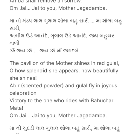
Amba shall remove all sorrow.
Om Jai… Jai to you, Mother Jagadamba.
મા નો મંડપ લાલ ગુલાલ શોભા બહુ સારી … મા શોભા બહુ
સારી,
અબીલ ઉડે આનંદે, ગુલાલ ઉડે આનંદે, જય બહુચર
વાળી
ૐ જય ૐ … જય ૐ માઁ જગદંબે
The pavilion of the Mother shines in red gulal,
O how splendid she appears, how beautifully
she shines!
Abir (scented powder) and gulal fly in joyous
celebration
Victory to the one who rides with Bahuchar
Mata!
Om Jai… Jai to you, Mother Jagadamba.
મા ની ચુંદડી લાલ ગુલાલ શોભા બહુ સારી, મા શોભા બહુ