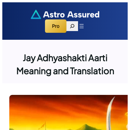
Skip
to
content
Search
Pro
Jay Adhyashakti Aarti
Meaning and Translation