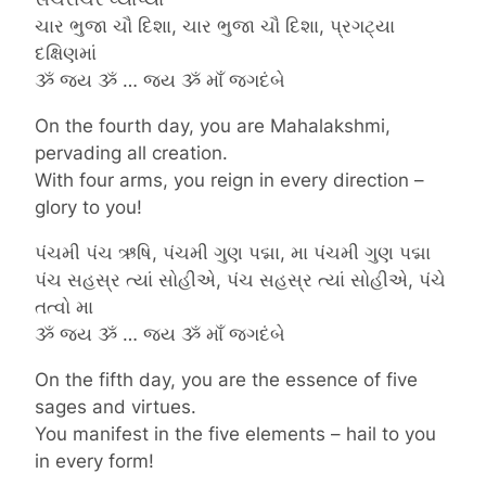
ચાર ભુજા ચૌ દિશા, ચાર ભુજા ચૌ દિશા, પ્રગટ્યા
દક્ષિણમાં
ૐ જય ૐ … જય ૐ માઁ જગદંબે
On the fourth day, you are Mahalakshmi,
pervading all creation.
With four arms, you reign in every direction –
glory to you!
પંચમી પંચ ઋષિ, પંચમી ગુણ પદ્મા, મા પંચમી ગુણ પદ્મા
પંચ સહસ્ર ત્યાં સોહીએ, પંચ સહસ્ર ત્યાં સોહીએ, પંચે
તત્વો મા
ૐ જય ૐ … જય ૐ માઁ જગદંબે
On the fifth day, you are the essence of five
sages and virtues.
You manifest in the five elements – hail to you
in every form!