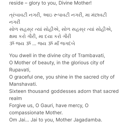
reside – glory to you, Divine Mother!
ત્રંબાવટી નગરી, આઇ રૂપાવટી નગરી, મા મંછાવટી
નગરી
સોળ સહસ્ર ત્યાં સોહીએ, સોળ સહસ્ર ત્યાં સોહીએ,
ક્ષમા કરો ગૌરી, મા દયા કરો ગૌરી
ૐ જય ૐ … જય ૐ માઁ જગદંબે
You dwell in the divine city of Trambavati,
O Mother of beauty, in the glorious city of
Rupavati,
O graceful one, you shine in the sacred city of
Manshavati.
Sixteen thousand goddesses adorn that sacred
realm
Forgive us, O Gauri, have mercy, O
compassionate Mother.
Om Jai… Jai to you, Mother Jagadamba.