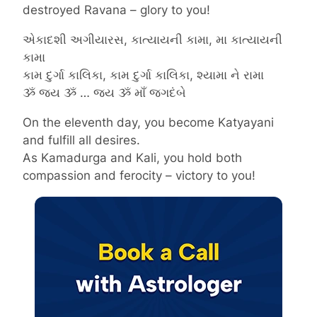
destroyed Ravana – glory to you!
એકાદશી અગીયારસ, કાત્યાયની કામા, મા કાત્યાયની
કામા
કામ દુર્ગા કાલિકા, કામ દુર્ગા કાલિકા, શ્યામા ને રામા
ૐ જય ૐ … જય ૐ માઁ જગદંબે
On the eleventh day, you become Katyayani
and fulfill all desires.
As Kamadurga and Kali, you hold both
compassion and ferocity – victory to you!