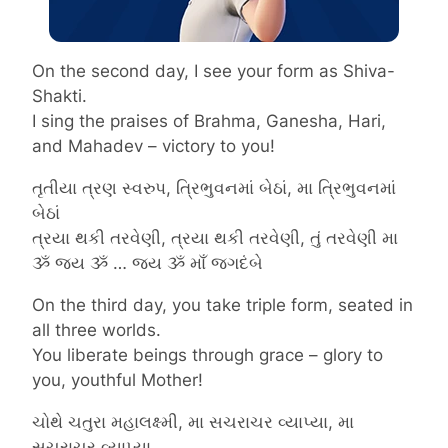
On the second day, I see your form as Shiva-
Shakti.
I sing the praises of Brahma, Ganesha, Hari,
and Mahadev – victory to you!
તૃતીયા ત્રણ સ્વરુપ, ત્રિભુવનમાં બેઠાં, મા ત્રિભુવનમાં
બેઠાં
ત્રયા થકી તરવેણી, ત્રયા થકી તરવેણી, તું તરવેણી મા
ૐ જય ૐ … જય ૐ માઁ જગદંબે
On the third day, you take triple form, seated in
all three worlds.
You liberate beings through grace – glory to
you, youthful Mother!
ચોથે ચતુરા મહાલક્ષ્મી, મા સચરાચર વ્યાપ્યા, મા
સચરાચર વ્યાપ્યા