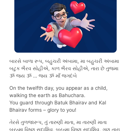
બારસે બાળા રૂપ, બહુચરી અંબામા, મા બહુચરી અંબામા
બટુક ભૈરવ સોહીએ, કાળ ભૈરવ સોહીએ, તારા છે તુજમા
ૐ જય ૐ … જય ૐ માઁ જગદંબે
On the twelfth day, you appear as a child,
walking the earth as Bahuchara.
You guard through Batuk Bhairav and Kal
Bhairav forms – glory to you!
તેરસે તુળજારૂપ, તું તારુણી માતા, મા તારુણી માતા
બ્રહ્મા વિષ્ણુ સદાશિવ, બ્રહ્મા વિષ્ણુ સદાશિવ, ગુણ તારા