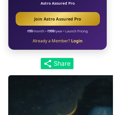
Astro Assured Pro
Join Astro Assured Pro
₹99
/month •
₹999
/year • Launch Pricing
Already a Member?
Login
Share