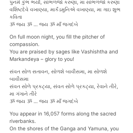
પુનમે કુંભ ભર્યો, સાંભળજો કરુણા, મા સાંભળજો કરુણા
વશિષ્ટદેવે વખાણ્યા, માર્કંડમુનિએ વખાણ્યા, મા ગાઇ શુભ
કવિતા
ૐ જય ૐ … જય ૐ માઁ જગદંબે
On full moon night, you fill the pitcher of
compassion.
You are praised by sages like Vashishtha and
Markandeya – glory to you!
સંવત સોળ સતાવન, સોળશે બાવીસમા, મા સોળશે
બાવીસમા
સંવત સોળે પ્રકટ્યા, સંવત સોળે પ્રકટ્યા, રેવાને તીરે,
મા ગંગાને તીરે
ૐ જય ૐ … જય ૐ માઁ જગદંબે
You appear in 16,057 forms along the sacred
riverbanks.
On the shores of the Ganga and Yamuna, you