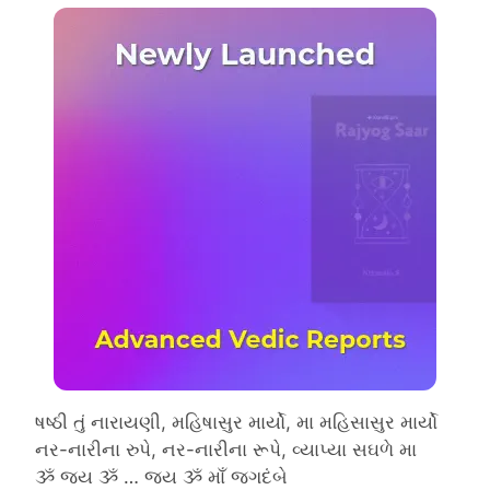
ષષ્ઠી તું નારાયણી, મહિષાસુર માર્યો, મા મહિસાસુર માર્યો
નર-નારીના રુપે, નર-નારીના રૂપે, વ્યાપ્યા સઘળે મા
ૐ જય ૐ … જય ૐ માઁ જગદંબે