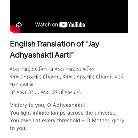
English Translation of “Jay
Adhyashakti Aarti”
જય આદ્યશક્તિ મા જય આદ્યા શક્તિ
અખંડ બ્રહ્માંડ દીપાવ્યા, અખંડ બ્રહ્માંડ દીપાવ્યા પડવે
પ્રગટ્યા મા
ૐ જય ૐ … જય ૐ માઁ જગદંબે
Victory to you, O Adhyashakti!
You light infinite lamps across the universe.
You dwell at every threshold – O Mother, glory
to you!