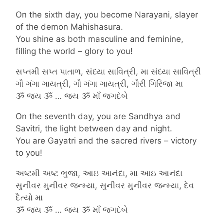
On the sixth day, you become Narayani, slayer
of the demon Mahishasura.
You shine as both masculine and feminine,
filling the world – glory to you!
સપ્તમી સપ્ત પાતાળ, સંધ્યા સાવિત્રી, મા સંધ્યા સાવિત્રી
ગૌ ગંગા ગાયત્રી, ગૌ ગંગા ગાયત્રી, ગૌરી ગિરિજા મા
ૐ જય ૐ … જય ૐ માઁ જગદંબે
On the seventh day, you are Sandhya and
Savitri, the light between day and night.
You are Gayatri and the sacred rivers – victory
to you!
અષ્ટમી અષ્ટ ભુજા, આઇ આનંદા, મા આઇ આનંદા
સુનીવર મુનીવર જન્મ્યા, સુનીવર મુનીવર જન્મ્યા, દેવ
દૈત્યો મા
ૐ જય ૐ … જય ૐ માઁ જગદંબે