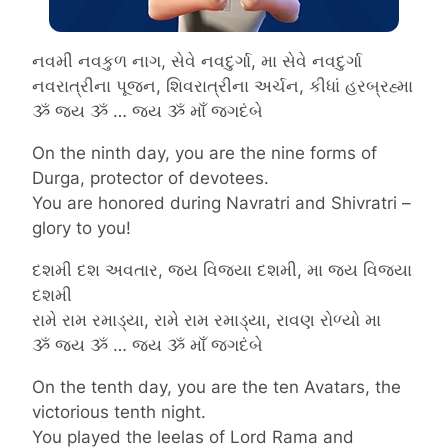
નવમી નવકુળ નાગ, સેવે નવદુર્ગા, મા સેવે નવદુર્ગા
નવરાત્રીના પૂજન, શિવરાત્રીના અર્ચન, કીધાં હરબ્રહ્મા
ૐ જય ૐ … જય ૐ માઁ જગદંબે
On the ninth day, you are the nine forms of
Durga, protector of devotees.
You are honored during Navratri and Shivratri –
glory to you!
દશમી દશ અવતાર, જય વિજયા દશમી, મા જય વિજયા
દશમી
રામે રામ રમાડ્યા, રામે રામ રમાડ્યા, રાવણ રોળ્યો મા
ૐ જય ૐ … જય ૐ માઁ જગદંબે
On the tenth day, you are the ten Avatars, the
victorious tenth night.
You played the leelas of Lord Rama and