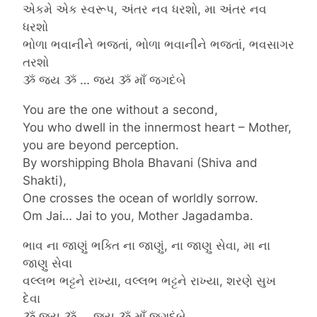
એકમે એક સ્વરૂપ, અંતર નવ ધરશો, મા અંતર નવ
ધરશો
ભોળા ભવાનીને ભજતાં, ભોળા ભવાનીને ભજતાં, ભવસાગર
તરશો
ૐ જય ૐ … જય ૐ માઁ જગદંબે
You are the one without a second,
You who dwell in the innermost heart – Mother,
you are beyond perception.
By worshipping Bhola Bhavani (Shiva and
Shakti),
One crosses the ocean of worldly sorrow.
Om Jai… Jai to you, Mother Jagadamba.
ભાવ ના જાણું ભક્તિ ના જાણું, ના જાણુ સેવા, મા ના
જાણુ સેવા
વલ્લભ ભટ્ટને રાખ્યા, વલ્લભ ભટ્ટને રાખ્યા, શરણે સુખ
દેવા
ૐ જય ૐ … જય ૐ માઁ જગદંબે