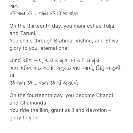
ગાતાં
ૐ જય ૐ … જય ૐ માઁ જગદંબે
On the thirteenth day, you manifest as Tulja
and Taruni.
You shine through Brahma, Vishnu, and Shiva –
glory to you, eternal one!
ચૌદશે ચૌદા રૂપ, ચંડી ચામુંડા, મા ચંડી ચામુંડા
ભાવ ભક્તિ કાંઇ આપો, ચતુરાઇ કાંઇ આપો, સિંહ-વાહની
મા
ૐ જય ૐ … જય ૐ માઁ જગદંબે
On the fourteenth day, you become Chandi
and Chamunda.
You ride the lion, grant skill and devotion –
glory to you!